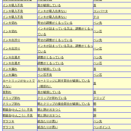
インキ吸入不良
首が破損している
首
インキ吸入不良
インキが吸入出来ない
コンバータ
インキ吸入不良
インキが吸入出来ない
テコ
インキ切れ
寄せの調整がくるっている
ペン先
インキが詰まっている又は、調整がくるっ
インキ切れ
ペン芯
ている
インキ出渋り
寄せの調整がくるっている
ペン先
インキが詰まっている又は、調整がくるっ
インキ出渋り
ペン芯
ている
インキ出過ぎ
調整がくるっている
ペン先
インキ出過ぎ
調整がくるっている
ペン芯
インキ漏れ
首が破損している
首
インキ漏れ
ペン芯不良
ペン芯
カートリッジがセットで
カートリッジに刺す部分が破損している
首
きない
（槍折れ）
首割れ
首が破損している
首
クリップ折れ
クリップが折れている
クリップ
クリップ折れ
鞘とクリップの接合部分が破損している
鞘
鞘嵌合(かんごう）不良
鞘と胴がガタつく
鞘
鞘嵌合(かんごう）不良
鞘と胴がガタつく
胴
ザラツキ
紙当たりが悪い
ペン先
ザラツキ
紙当たりが悪い
ペンポイント