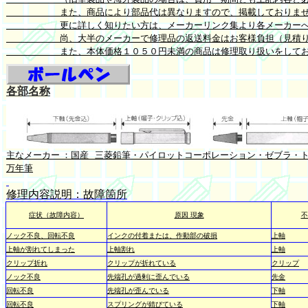
また、商品により部品代は異なりますので、掲載しておりませ
更に詳しく知りたい方は、メーカーリンク集より各メーカーへの
尚、大半のメーカーで修理品の返送料金はお客様負担（見積り依
また、本体価格１０５０円未満の商品は修理取り扱いをしてお
各部名称
主なメーカー ：国産 三菱鉛筆・パイロットコーポレーション・ゼブラ・
万年筆
修理内容説明：故障箇所
症状（故障内容）
原因 現象
不
ノック不良、回転不良
インクの付着または、作動部の破損
上軸
上軸が割れてしまった
上軸割れ
上軸
クリップ折れ
クリップが折れている
クリップ
ノック不良
先端孔が過剰に歪んでいる
先金
回転不良
先端孔が歪んでいる
下軸
回転不良
スプリングが錆びている
下軸