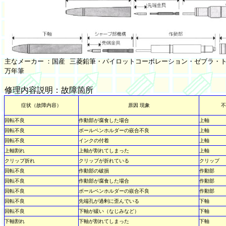
主なメーカー ：国産 三菱鉛筆・パイロットコーポレーション・ゼブラ・
万年筆
修理内容説明：故障箇所
症状（故障内容）
原因 現象
不
回転不良
作動部が腐食した場合
上軸
回転不良
ボールペンホルダーの嵌合不良
上軸
回転不良
インクの付着
上軸
上軸割れ
上軸が割れてしまった
上軸
クリップ折れ
クリップが折れている
クリップ
回転不良
作動部の破損
作動部
回転不良
作動部が腐食した場合
作動部
回転不良
ボールペンホルダーの嵌合不良
作動部
回転不良
先端孔が過剰に歪んでいる
下軸
回転不良
下軸が緩い（なじみなど）
下軸
下軸割れ
下軸が割れてしまった
下軸