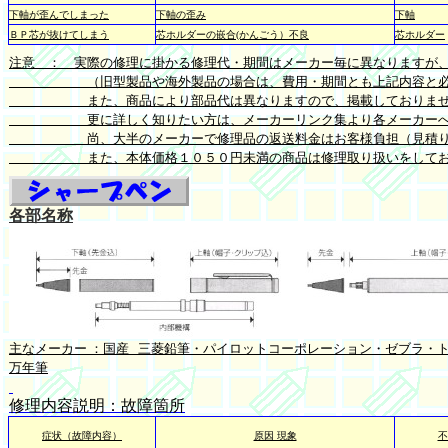
下軸が歪んでしまった
下軸の歪み
下軸
ＢＰ芯が抜けてしまう
芯ホルダーの嵌合(かんごう）不良
芯ホルダー
注意 ： 実際の修理に掛かる修理代・期間はメーカー毎に異なりますが
（旧型製品や海外製品の場合は、費用・期間とも上記内容と必ず
また、商品により部品代は異なりますので、掲載しておりませ
更に詳しく知りたい方は、メーカーリンク集より各メーカーへの
尚、大半のメーカーで修理品の返送料金はお客様負担（見積り依
また、本体価格１０５０円未満の商品は修理取り扱いをしてお
各部名称
主なメーカー ：国産 三菱鉛筆・パイロットコーポレーション・ゼブラ・
万年筆
修理内容説明：故障箇所
症状（故障内容）
原因 現象
不