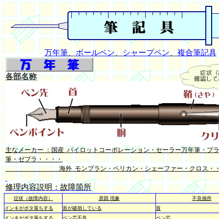
万年筆
、
ボールペン
、
シャープペン
、
複合筆記具
各部名称
主なメーカー ：国産 パイロットコーポレーション・セーラー万年筆・プ
筆・ゼブラ・・・・
海外 モンブラン・ペリカン・シェーファー・クロス・
修理内容説明：故障箇所
症状（故障内容）
原因 現象
不良個所
インキがボタ落ちする
首が破損している
首
インキがボタ落ちする
ペン芯不良
ペン芯