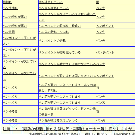
胴割れ
胴が破損している
胴
ペン先曲り
ペン先が変形している
ペン先
ペンポイントが欠けている又は食い違って
ペンの滑りが悪い
ペン先
いる
ペンの滑りが悪い
ペンポイントの片減り、喰違い
ペンポイント
ペン破損
ペン先の折れ、つぶれ
ペン先
ペンポイント（字巾）が
ペンポイントの磨耗
ペン先
太い
ペンポイント（字巾）が
ペンポイントが擦り減っている
ペンポイント
太い
ペンポイントが欠けてい
ペンポイントが片方または両方欠けている
ペン先
る
ペンポイントが欠けてい
ペンポイントが片方または両方欠けている
ペンポイント
る
ペン芯が首の中に入ってしまう、ネジのゆ
ペンもぐり
首
るみ、首割れ
ペンもぐり
ペン芯が首の中に入ってしまう
ペン先
ペンもぐり
ペン芯が首の中に入ってしまう
ペン芯
ペン先が抜ける又はガタつく、首とペン先
ペンゆるみ
首
の嵌合不良
ペンゆるみ
ペン先が抜ける又はガタつく
ペン先
注意 ： 実際の修理に掛かる修理代・期間はメーカー毎に異なりますが
（旧型製品や海外製品の場合は、費用・期間とも上記内容と必ず