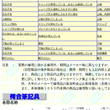
芯出不良
チャックが変形している、あるいは破損している
上軸
芯出不良
シャープ芯を過剰に入れすぎた場合
上軸、内部
芯出不良
シャープ芯を過剰に入れすぎた場合
上軸、内部
上軸割れ
上軸が割れてしまった
上軸
クリップ折れ
クリップが折れている
クリップ
シャープ芯が抜ける
ブレーカーがなくなっている
先金
芯が折れる、あるいは出てこな
先端孔が歪んでいる
先金
い
下軸が回ってしまう
摩耗
下軸
下軸割れ
下軸が割れてしまった
下軸
芯出不良
チャックが変形している、あるいは破損している
内部機構
帽子がない
帽子がない
帽子
注意 ： 実際の修理に掛かる修理代・期間はメーカー毎に異なりますが
（旧型製品や海外製品の場合は、費用・期間とも上記内容と必ず
また、商品により部品代は異なりますので、掲載しておりませ
更に詳しく知りたい方は、メーカーリンク集より各メーカーへの
尚、大半のメーカーで修理品の返送料金はお客様負担（見積り依
また、本体価格１０５０円未満の商品は修理取り扱いをしてお
各部名称