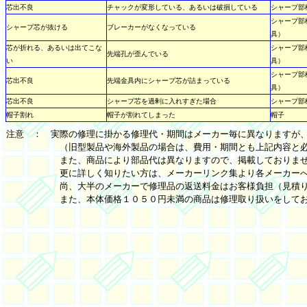
芯出不良
チャックが変形している、あるいは破損している
シャープ部
シャープ部
シャープ芯が抜ける
ブレーカーがなくなっている
具）
芯が折れる、あるいは出てこな
シャープ部
先端孔が歪んでいる
い
具）
シャープ部
芯出不良
先端金具内にシャープ芯が詰まっている
具）
芯出不良
シャープ芯を過剰に入れすぎた場合
シャープ部
帽子割れ
帽子が割れてしまった
帽子
注意 ： 実際の修理に掛かる修理代・期間はメーカー毎に異なりますが
（旧型製品や海外製品の場合は、費用・期間とも上記内容と必ず
また、商品により部品代は異なりますので、掲載しておりませ
更に詳しく知りたい方は、メーカーリンク集より各メーカーへの
尚、大半のメーカーで修理品の返送料金はお客様負担（見積り依
また、本体価格１０５０円未満の商品は修理取り扱いをしてお