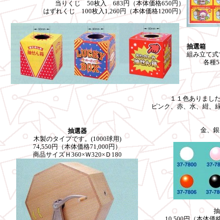
当りくじ 50枚入 683円（本体価格650円）
はずれくじ 100枚入1,260円（本体価格1200円）
抽選箱
組み立て式
各種5
１１色ありました。
ピンク、赤、水、紺、緑
金、銀
抽選器
木製のタイプです。(1000球用)
74,550円（本体価格71,000円）
商品サイズＨ360×Ｗ320×Ｄ180
抽
10,500円（本体価