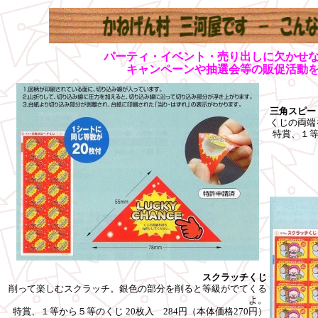
パーティ・イベント・売り出しに欠かせ
キャンペーンや抽選会等の販促活動
三角スピー
くじの両端
特賞、１等
は
スクラッチくじ
削って楽しむスクラッチ。銀色の部分を削ると等級がでてくる
よ。
特賞、１等から５等のくじ 20枚入 284円（本体価格270円）