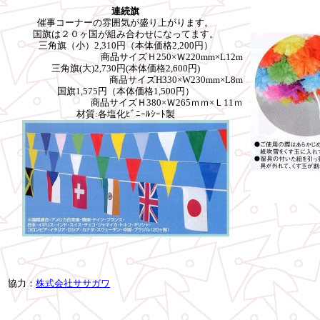
連続旗
催事コーナーの雰囲気が盛り上がります。
国旗は２０ヶ国が組み合わせになってます。
三角旗（小）2,310円（本体価格2,200円）
商品サイズＨ250×Ｗ220mm×L12m
三角旗(大)2,730円(本体価格2,600円)
商品サイズH330×W230mm×L8m
国旗1,575円（本体価格1,500円）
商品サイズＨ380×Ｗ265ｍｍ×Ｌ11ｍ
材質:各塩化ﾋﾞﾆｰﾙｼｰﾄ製
協力：
株式会社ササガワ