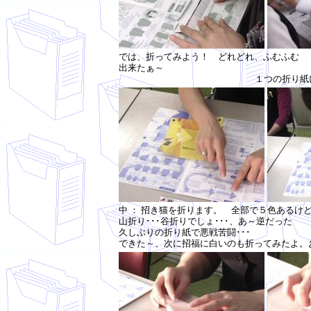
では、折ってみよ
出来たぁ～
１つの折り紙
中 ： 招き猫を折ります。 全部で５色あるけ
山折り･･･谷折りでしょ･･･、あ～逆だった
久しぶりの折り紙で悪戦苦闘･･･
できた～、次に招福に白いのも折ってみたよ。