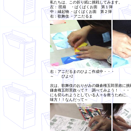
私たちは、この折り紙に挑戦し
左： 団扇 ・ぱくぱくお面 第１弾
中：縁起物 ・ぱくぱくお面 第２弾
右：歌舞伎 ・アニだるま
右：アニだるまのひ
～ ぴよ×2
次は、歌舞伎のおりがみの鎌倉権五郎景政に挑
鎌倉権五郎景政って？ 調べてみよう！ ・
にも切られようとしている人々を救うために、
味方！！なんだって～