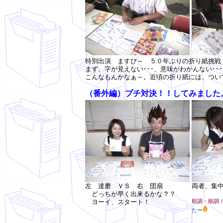
特別出演 ますぴ～ ５０年ぶりの折り紙挑戦
まず、字が見えない･･･、意味がわかんない･･
こんなもんかなぁ～。近頃の折り紙には、つい
（番外編）プチ対決！！してみました
左 達磨 ＶＳ 右 団扇
両者、集
どっちが早く出来るかな？？
ヨーイ、スタート！
順調・順調
たー