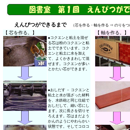
えんぴつができるまで
（芯を作る・軸を作る ⇒ のりをつ
【 芯を作る。】
【 軸を作る。】
●コクエンと粘土を混ぜ
る芯は粉のコクエンと粘
土でできています。コク
エンと粘土に水を加え
て、よくかきまわして混
ぜます。コクエンが多い
とかたい芯ができます。
●おしだす － コクエンと
粘土と水が混ざった材料
を、水鉄砲と同じ仕組で
おしだして、細い芯にし
ます。次に長さを切りそ
ろえます。芯はまだよう
かんのようにやわらかい
状態です。そしてコロコ