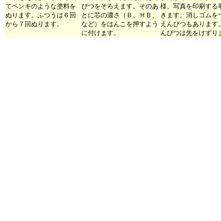
てペンキのような塗料を
ぴつをそろえます。そのあ
様、写真を印刷する
ぬります。ふつうは６回
とに芯の濃さ（Ｂ、ＨＢ、
きます。消しゴムを
から７回ぬります。
など）をはんこを押すよう
えんぴつもあります
に付けます。
んぴつは先をけずり