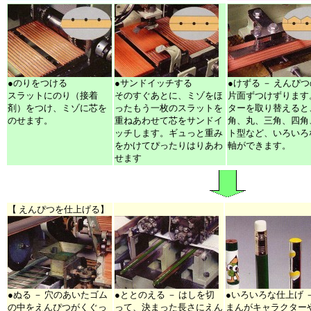
●のりをつける
●サンドイッチする
●けずる － えんぴ
スラットにのり（接着
そのすぐあとに、ミゾをほ
片面ずつけずります
剤）をつけ、ミゾに芯を
ったもう一枚のスラットを
ターを取り替えると
のせます。
重ねあわせて芯をサンドイ
角、丸、三角、四角
ッチします。ギュっと重み
ト型など、いろいろ
をかけてぴったりはりあわ
軸ができます。
せます
【 えんぴつを仕上げる】
●ぬる － 穴のあいたゴム
●ととのえる － はしを切
●いろいろな仕上げ 
の中をえんぴつがくぐっ
って、決まった長さにえん
まんがキャラクター